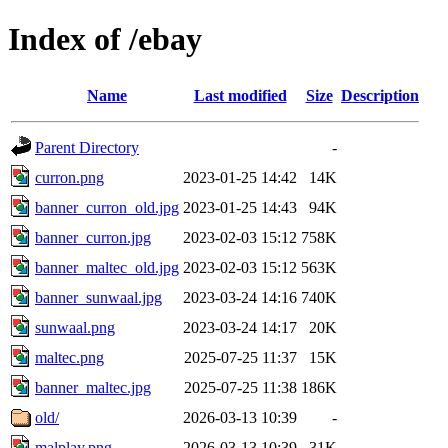
Index of /ebay
Name
Last modified
Size
Description
Parent Directory
-
curron.png
2023-01-25 14:42
14K
banner_curron_old.jpg
2023-01-25 14:43
94K
banner_curron.jpg
2023-02-03 15:12
758K
banner_maltec_old.jpg
2023-02-03 15:12
563K
banner_sunwaal.jpg
2023-03-24 14:16
740K
sunwaal.png
2023-03-24 14:17
20K
maltec.png
2025-07-25 11:37
15K
banner_maltec.jpg
2025-07-25 11:38
186K
old/
2026-03-13 10:39
-
malplay.png
2026-03-13 10:39
31K