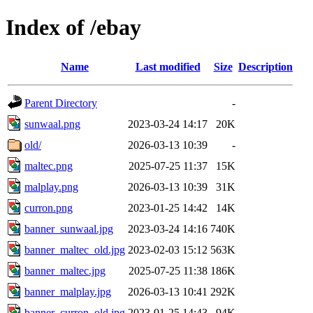
Index of /ebay
Name
Last modified
Size
Description
Parent Directory
-
sunwaal.png
2023-03-24 14:17
20K
old/
2026-03-13 10:39
-
maltec.png
2025-07-25 11:37
15K
malplay.png
2026-03-13 10:39
31K
curron.png
2023-01-25 14:42
14K
banner_sunwaal.jpg
2023-03-24 14:16
740K
banner_maltec_old.jpg
2023-02-03 15:12
563K
banner_maltec.jpg
2025-07-25 11:38
186K
banner_malplay.jpg
2026-03-13 10:41
292K
banner_curron_old.jpg
2023-01-25 14:43
94K