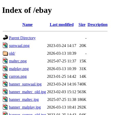
Index of /ebay
Name
Last modified
Size
Description
Parent Directory
-
sunwaal.png
2023-03-24 14:17
20K
old/
2026-03-13 10:39
-
maltec.png
2025-07-25 11:37
15K
malplay.png
2026-03-13 10:39
31K
curron.png
2023-01-25 14:42
14K
banner_sunwaal.jpg
2023-03-24 14:16
740K
banner_maltec_old.jpg
2023-02-03 15:12
563K
banner_maltec.jpg
2025-07-25 11:38
186K
banner_malplay.jpg
2026-03-13 10:41
292K
banner_curron_old.jpg
2023-01-25 14:43
94K